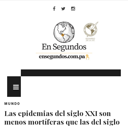
Skip
to
Facebook
Twitter
Instagram
content
MENU
MUNDO
Las epidemias del siglo XXI son
menos mortíferas que las del siglo