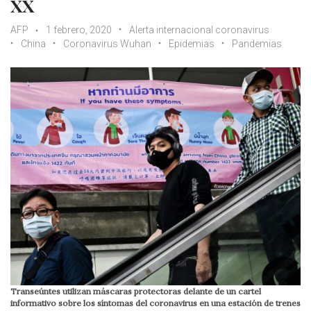
XX
AFP
1 febrero, 2020
Alerta internacional coronavirus
China
Coronavirus Wuhan
Epidemias
Pandemias
Transeúntes utilizan máscaras protectoras delante de un cartel
informativo sobre los síntomas del coronavirus en una estación de trenes