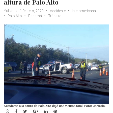
altura de Palo Alto
Yuliza
1 febrero, 2020
Accidente
Interamericana
Palo Alto
Panamá
Tránsito
Accidente a la altura de Palo Alto dejó una víctima fatal. Foto: Cortesía.
WhatsApp
Facebook
Twitter
Google+
LinkedIn
Pinterest