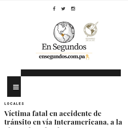
Skip
to
Facebook
Twitter
Instagram
content
MENU
LOCALES
Víctima fatal en accidente de
tránsito en vía Interamericana, a la