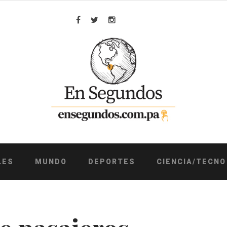
Facebook
Twitter
Instagram
LES
MUNDO
DEPORTES
CIENCIA/TECNO