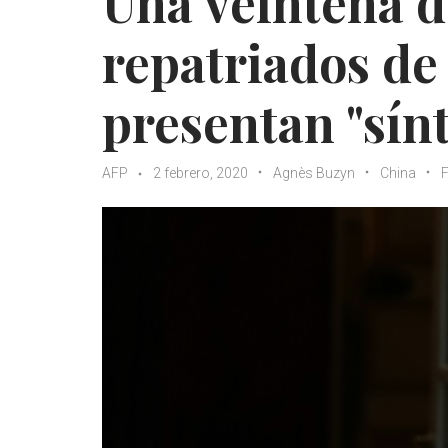
Una veintena d
repatriados de
presentan "sí
AFP
2 febrero, 2020
Agnès Buzyn
China
F