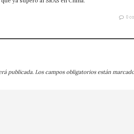
, que ya superó al SRAS en China.
0 c
rá publicada.
Los campos obligatorios están marcad