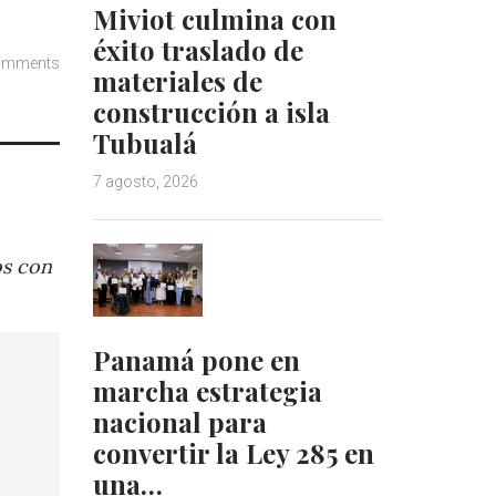
Miviot culmina con
éxito traslado de
omments
materiales de
construcción a isla
Tubualá
7 agosto, 2026
os con
Panamá pone en
marcha estrategia
nacional para
convertir la Ley 285 en
una…