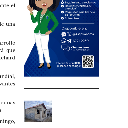
nte el
de una
rrollo
rá que
Richard
undial,
vantes
acunas
.
mingo,