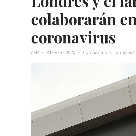
Londres y el l
colaborarán en
coronavirus
AFP
3 febrero, 2020
Coronavirus
farmaceúti