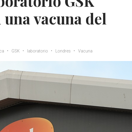
aboratorio GSK
 una vacuna del
ca
GSK
laboratorio
Londres
Vacuna