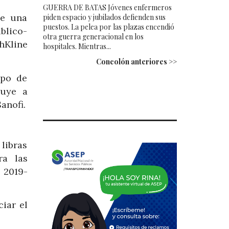
GUERRA DE BATAS Jóvenes enfermeros
de una
piden espacio y jubilados defienden sus
puestos. La pelea por las plazas encendió
blico-
otra guerra generacional en los
hKline
hospitales. Mientras...
Concolón anteriores >>
upo de
luye a
anofi.
libras
ra las
 2019-
iar el