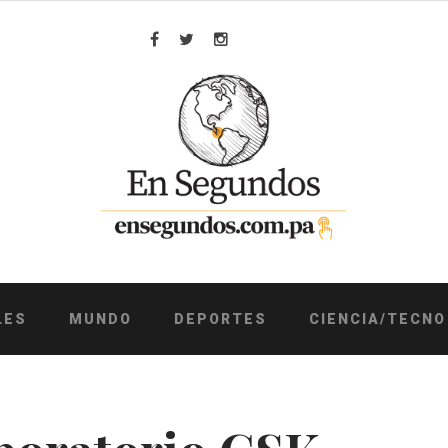
Facebook
Twitter
Instagram
LES
MUNDO
DEPORTES
CIENCIA/TECNO