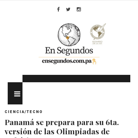
Skip
to
Facebook
Twitter
Instagram
content
MENU
CIENCIA/TECNO
Panamá se prepara para su 6ta.
versión de las Olimpiadas de