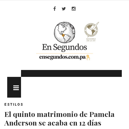
Skip
to
Facebook
Twitter
Instagram
content
MENU
ESTILOS
El quinto matrimonio de Pamela
Anderson se acaba en 12 días