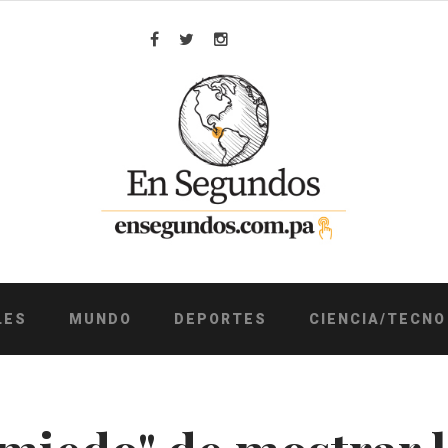
Facebook
Twitter
Instagram
LES
MUNDO
DEPORTES
CIENCIA/TECNO