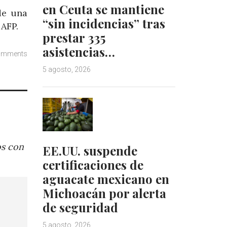
en Ceuta se mantiene
de una
“sin incidencias” tras
 AFP.
prestar 335
asistencias…
omments
5 agosto, 2026
os con
EE.UU. suspende
certificaciones de
aguacate mexicano en
Michoacán por alerta
de seguridad
5 agosto, 2026