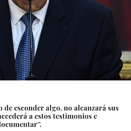
o de esconder algo, no alcanzará sus
ccederá a estos testimonios e
 documentar”.