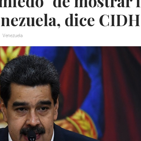
miedo" de mostrar 
enezuela, dice CIDH
Venezuela