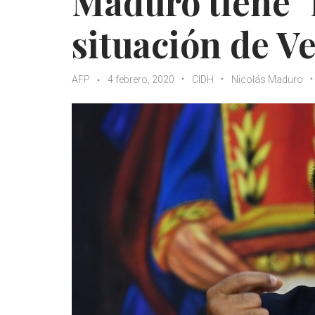
Maduro tiene "
situación de V
AFP
4 febrero, 2020
CIDH
Nicolás Maduro