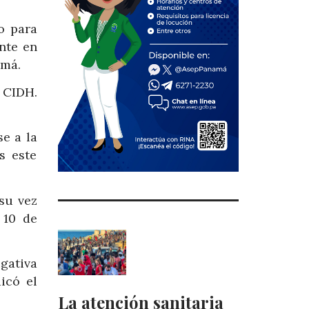
o para
nte en
amá.
a CIDH.
e a la
s este
su vez
 10 de
gativa
icó el
La atención sanitaria