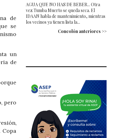
AGUA QUE NO HAS DE BEBER... Otra
vez Tumba Muerto se queda seca. El
IDAAN habla de mantenimiento, mientras
ana de
los vecinos ya tienen lista la...
que se
Concolón anteriores >>
anismo
nta un
ria de
porque
o, pero
resión,
a Copa