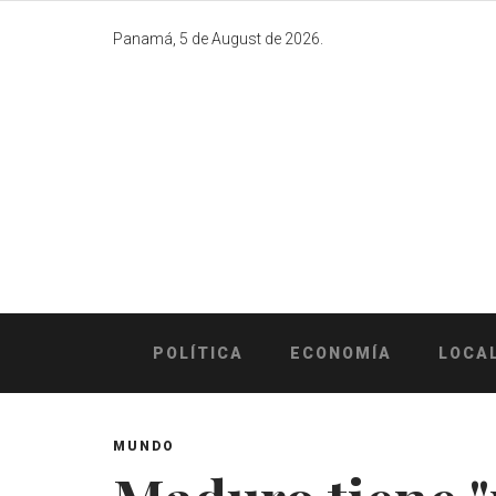
Skip
to
Panamá, 5 de August de 2026.
content
POLÍTICA
ECONOMÍA
LOCA
MUNDO