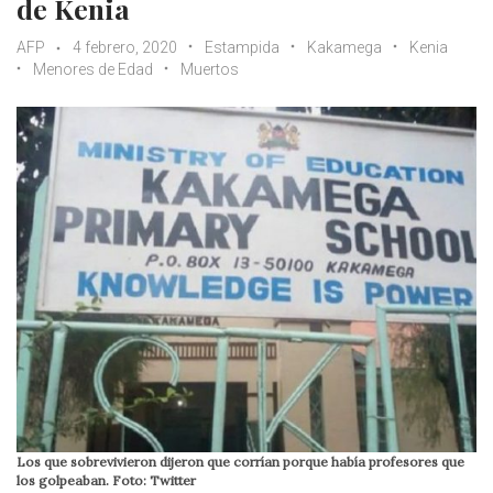
de Kenia
AFP
4 febrero, 2020
Estampida
Kakamega
Kenia
Menores de Edad
Muertos
Los que sobrevivieron dijeron que corrían porque había profesores que
los golpeaban. Foto: Twitter