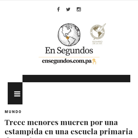
Skip
to
Facebook
Twitter
Instagram
content
MENU
MUNDO
Trece menores mueren por una
estampida en una escuela primaria