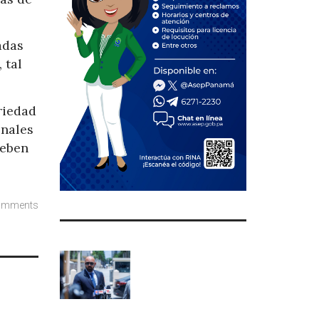
adas
 tal
riedad
onales
deben
omments