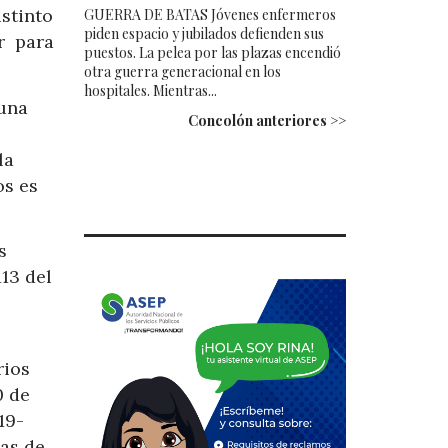
istinto
GUERRA DE BATAS Jóvenes enfermeros
piden espacio y jubilados defienden sus
r para
puestos. La pelea por las plazas encendió
otra guerra generacional en los
hospitales. Mientras...
 una
Concolón anteriores >>
la
os es
s
113 del
rios
0 de
19-
zas de