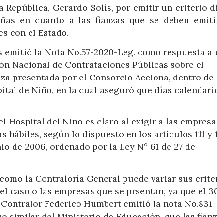
 República, Gerardo Solís, por emitir un criterio d
eñas en cuanto a las fianzas que se deben emiti
es con el Estado.
ís emitió la Nota No.57-2020-Leg. como respuesta a
ión Nacional de Contrataciones Públicas sobre el
nza presentada por el Consorcio Acciona, dentro de 
pital de Niño, en la cual aseguró que días calendari
el Hospital del Niño es claro al exigir a las empresa
s hábiles, según lo dispuesto en los artículos 111 y 
nio de 2006, ordenado por la Ley N° 61 de 27 de
como la Contraloría General puede variar sus crite
l caso o las empresas que se prsentan, ya que el 3
l Contralor Federico Humbert emitió la nota No.831-
o similar del Ministerio de Educación, que las fian