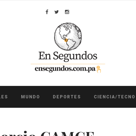
Facebook
Twitter
Instagram
LES
MUNDO
DEPORTES
CIENCIA/TECNO