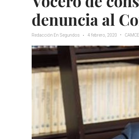
Vocero de con
denuncia al Co
Redacción En Segundos
4 febrero, 2020
CAMC