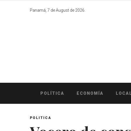
Skip
to
Panamá, 7 de August de 2026.
content
POLÍTICA
ECONOMÍA
LOCA
POLITICA