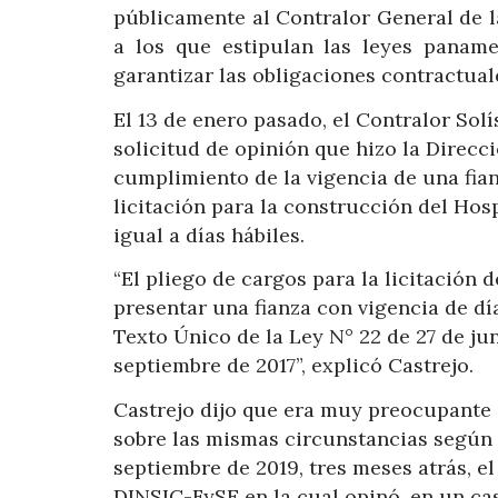
públicamente al Contralor General de la
a los que estipulan las leyes panam
garantizar las obligaciones contractual
El 13 de enero pasado, el Contralor Sol
solicitud de opinión que hizo la Direcc
cumplimiento de la vigencia de una fia
licitación para la construcción del Hos
igual a días hábiles.
“El pliego de cargos para la licitación d
presentar una fianza con vigencia de día
Texto Único de la Ley N° 22 de 27 de ju
septiembre de 2017”, explicó Castrejo.
Castrejo dijo que era muy preocupante 
sobre las mismas circunstancias según e
septiembre de 2019, tres meses atrás, e
DINSIC-FySE en la cual opinó, en un cas