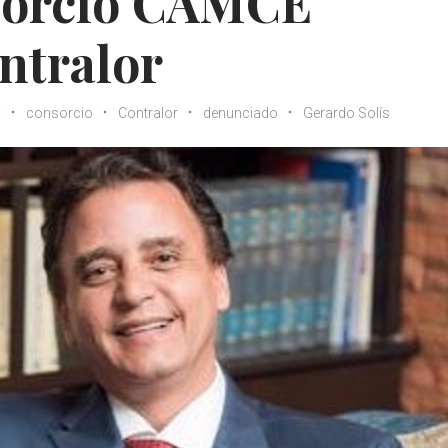
sorcio CAMCE
ntralor
E
consorcio
Contralor
denunciado
Gerardo Solís