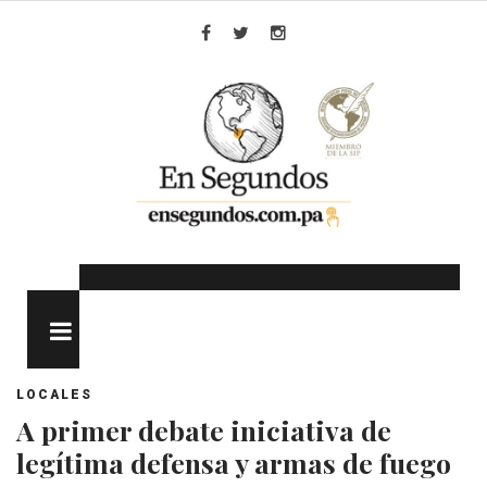
Skip
to
Facebook
Twitter
Instagram
content
MENU
LOCALES
A primer debate iniciativa de
legítima defensa y armas de fuego