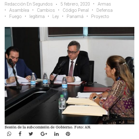
Redacción En Segundos
5 febrero, 2020
Armas
Asamblea
Cambios
Código Penal
Defensa
Fuego
legítima
Ley
Panamá
Proyecto
Sesión de la subcomisión de Gobierno. Foto: AN.
WhatsApp
Facebook
Twitter
Google+
LinkedIn
Pinterest