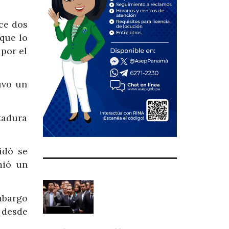
ace dos
que lo
 por el
uvo un
tadura
idó se
mió un
mbargo
 desde