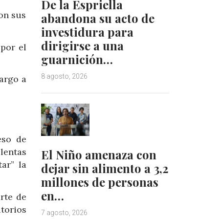
De la Espriella
on sus
abandona su acto de
investidura para
dirigirse a una
por el
guarnición…
8 agosto, 2026
argo a
eso de
lentas
El Niño amenaza con
ar” la
dejar sin alimento a 3,2
millones de personas
en…
rte de
torios
7 agosto, 2026