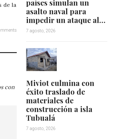
países simulan un
s de la
asalto naval para
impedir un ataque al…
omments
7 agosto, 2026
Miviot culmina con
os con
éxito traslado de
materiales de
construcción a isla
Tubualá
7 agosto, 2026