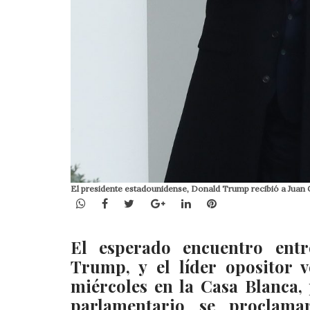
El presidente estadounidense, Donald Trump recibió a Juan
WhatsApp
Facebook
Twitter
Google+
LinkedIn
Pinterest
El esperado encuentro entr
Trump, y el líder opositor 
miércoles en la Casa Blanca,
parlamentario se proclamar