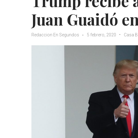
Trump recibe a
Juan Guaidó en
Redaccion En Segundos
5 febrero, 2020
Casa B