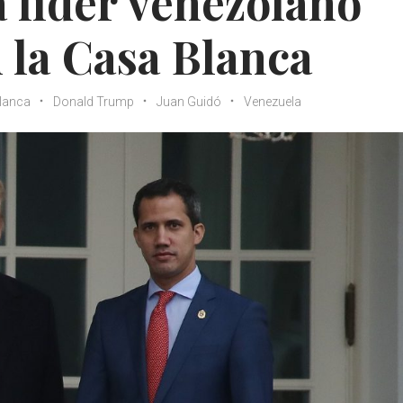
 líder venezolano
 la Casa Blanca
lanca
Donald Trump
Juan Guidó
Venezuela