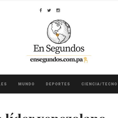
Facebook
Twitter
Instagram
LES
MUNDO
DEPORTES
CIENCIA/TECNO