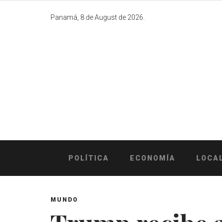
Skip
to
Panamá, 8 de August de 2026.
content
POLÍTICA
ECONOMÍA
LOCA
MUNDO