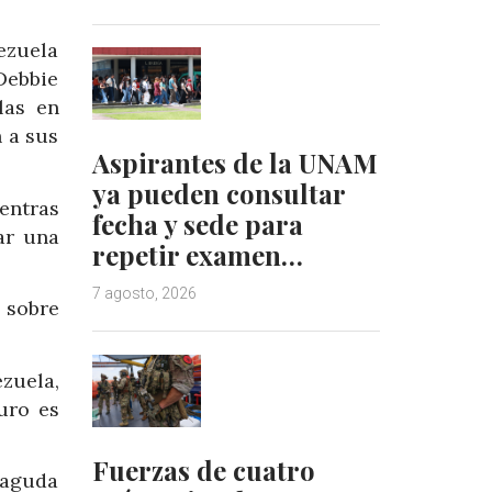
ezuela
Debbie
las en
 a sus
Aspirantes de la UNAM
ya pueden consultar
entras
fecha y sede para
ar una
repetir examen…
7 agosto, 2026
 sobre
ezuela,
uro es
Fuerzas de cuatro
 aguda