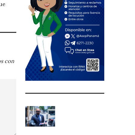
que
os con