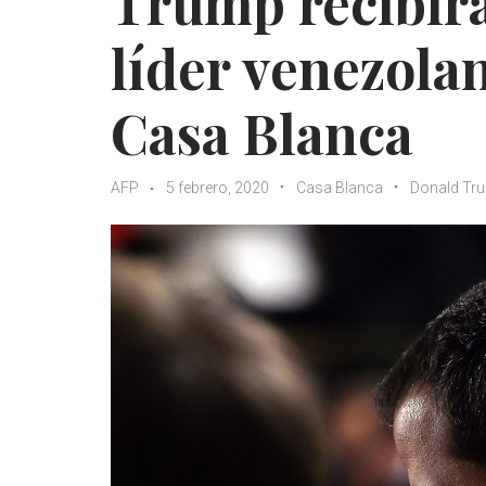
Trump recibirá
líder venezola
Casa Blanca
AFP
5 febrero, 2020
Casa Blanca
Donald Tr