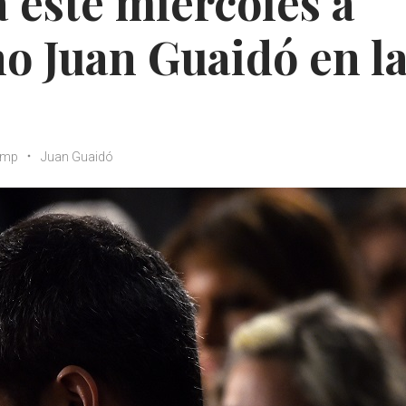
 este miércoles a
no Juan Guaidó en l
ump
Juan Guaidó