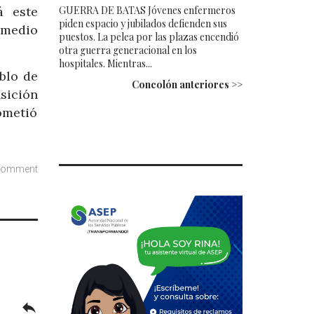
GUERRA DE BATAS Jóvenes enfermeros
á este
piden espacio y jubilados defienden sus
 medio
puestos. La pelea por las plazas encendió
otra guerra generacional en los
hospitales. Mientras...
blo de
Concolón anteriores >>
sición
ometió
comment
reply