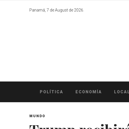
Skip
to
Panamá, 7 de August de 2026.
content
POLÍTICA
ECONOMÍA
LOCA
MUNDO