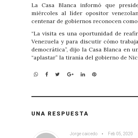
La Casa Blanca informó que preside
miércoles al líder opositor venezo
centenar de gobiernos reconocen como 
“La visita es una oportunidad de reaf
Venezuela y para discutir cómo trabaj
democrática”, dijo la Casa Blanca en
“aplastar” la tiranía del gobierno de Ni
WhatsApp
Facebook
Twitter
Google+
LinkedIn
Pinterest
UNA RESPUESTA
Jorge caicedo
Feb 05, 2020