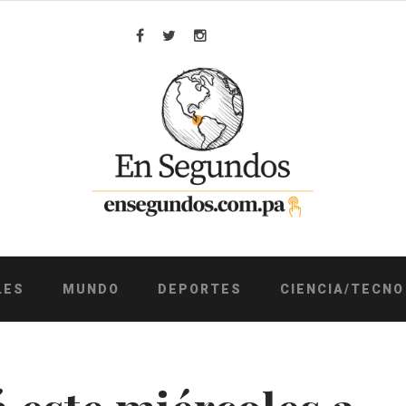
Facebook
Twitter
Instagram
LES
MUNDO
DEPORTES
CIENCIA/TECNO