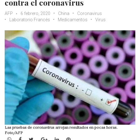
contra el coronavirus
AFP
6 febrero, 2020
China
Coronavirus
Laboratorio Francés
Medicamentos
Virus
Las pruebas de coronavirus arrojan resultados en pocas horas.
Foto/AFP
WhatsApp
Facebook
Twitter
Google+
LinkedIn
Pinterest