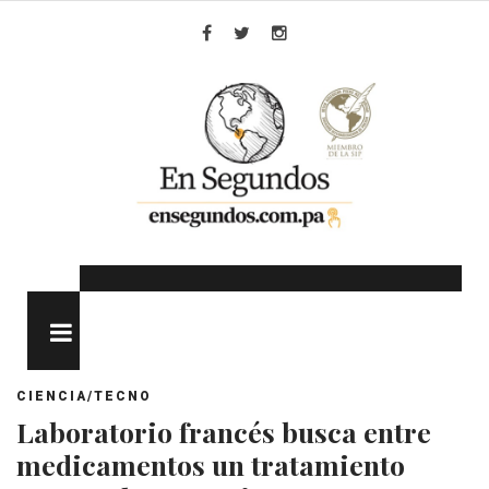
Skip
to
Facebook
Twitter
Instagram
content
MENU
CIENCIA/TECNO
Laboratorio francés busca entre
medicamentos un tratamiento