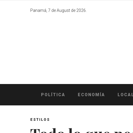
Skip
to
Panamá, 7 de August de 2026.
content
POLÍTICA
ECONOMÍA
LOCA
ESTILOS