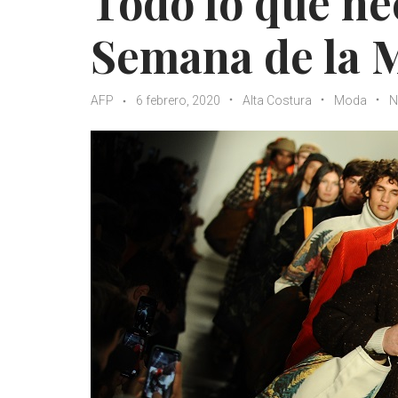
Todo lo que nec
Semana de la 
AFP
6 febrero, 2020
Alta Costura
Moda
N