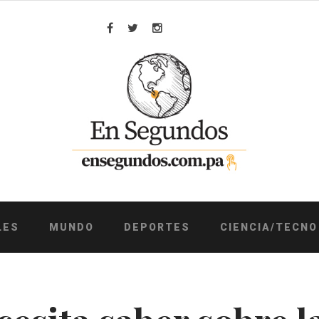
Facebook
Twitter
Instagram
LES
MUNDO
DEPORTES
CIENCIA/TECNO