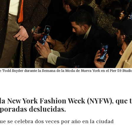
 Todd Snyder durante la Semana de la Moda de Nueva York en el Pier 59 Studio
 la New York Fashion Week (NYFW), que 
mporadas deslucidas.
e se celebra dos veces por año en la ciudad