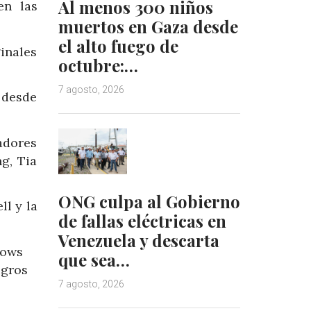
Al menos 300 niños
en las
muertos en Gaza desde
el alto fuego de
inales
octubre:…
7 agosto, 2026
 desde
adores
g, Tia
ONG culpa al Gobierno
l y la
de fallas eléctricas en
Venezuela y descarta
hows
que sea…
egros
7 agosto, 2026