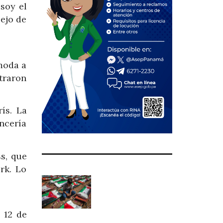
soy el
sejo de
moda a
traron
ís. La
ncería
s, que
rk. Lo
 12 de