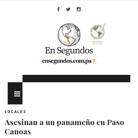
Skip
to
Facebook
Twitter
Instagram
content
MENU
LOCALES
Asesinan a un panameño en Paso
Canoas