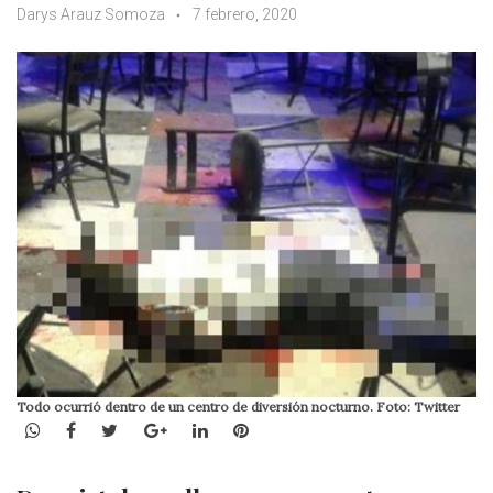
Darys Arauz Somoza
7 febrero, 2020
Todo ocurrió dentro de un centro de diversión nocturno. Foto: Twitter
WhatsApp
Facebook
Twitter
Google+
LinkedIn
Pinterest