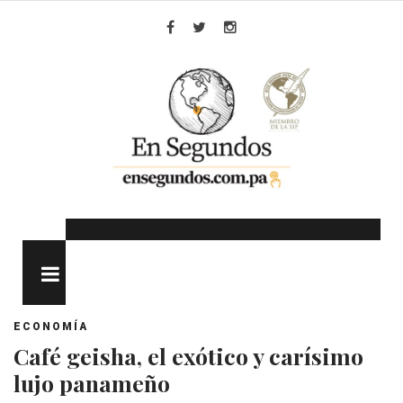
Skip
to
Facebook
Twitter
Instagram
content
MENU
ECONOMÍA
Café geisha, el exótico y carísimo
lujo panameño