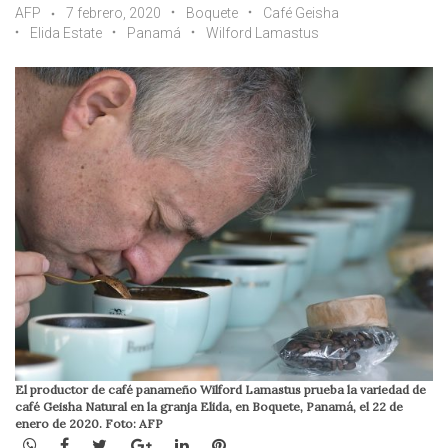
AFP
7 febrero, 2020
Boquete
Café Geisha
Elida Estate
Panamá
Wilford Lamastus
El productor de café panameño Wilford Lamastus prueba la variedad de
café Geisha Natural en la granja Elida, en Boquete, Panamá, el 22 de
enero de 2020. Foto: AFP
WhatsApp
Facebook
Twitter
Google+
LinkedIn
Pinterest