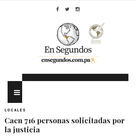
Skip
to
Facebook
Twitter
Instagram
content
MENU
LOCALES
Caen 716 personas solicitadas por
la justicia