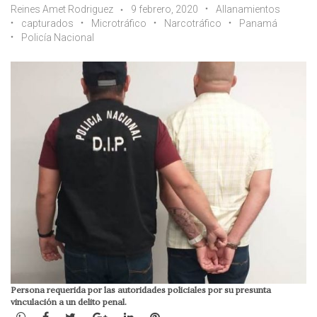
Reines Amet Rodriguez
9 febrero, 2020
Allanamientos
capturados
Microtráfico
Narcotráfico
Panamá
Policía Nacional
Persona requerida por las autoridades policiales por su presunta
vinculación a un delito penal.
WhatsApp
Facebook
Twitter
Google+
LinkedIn
Pinterest