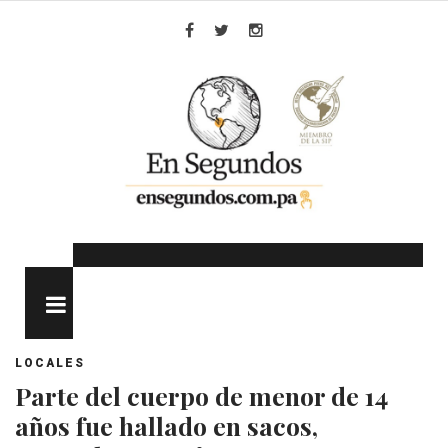
Skip
to
Facebook
Twitter
Instagram
content
MENU
LOCALES
Parte del cuerpo de menor de 14
años fue hallado en sacos,