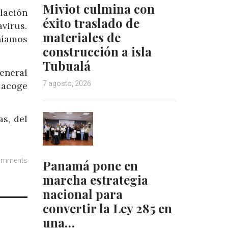
Miviot culmina con
lación
éxito traslado de
virus.
materiales de
níamos
construcción a isla
Tubualá
eneral
7 agosto, 2026
 acoge
s, del
omments
Panamá pone en
marcha estrategia
nacional para
convertir la Ley 285 en
una…