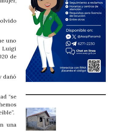
mujer,
 olvido
ue uno
 Luigi
020 de
 y dañó
dad “se
 hemos
íble”.
on una