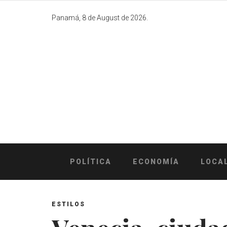
Skip
to
Panamá, 8 de August de 2026.
content
POLÍTICA
ECONOMÍA
LOCA
ESTILOS