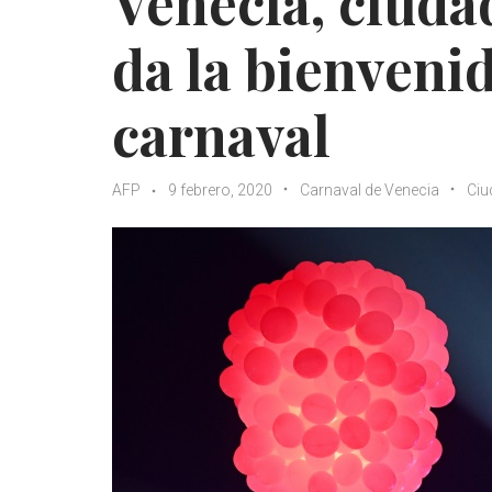
Venecia, ciuda
da la bienveni
carnaval
AFP
9 febrero, 2020
Carnaval de Venecia
Ciu