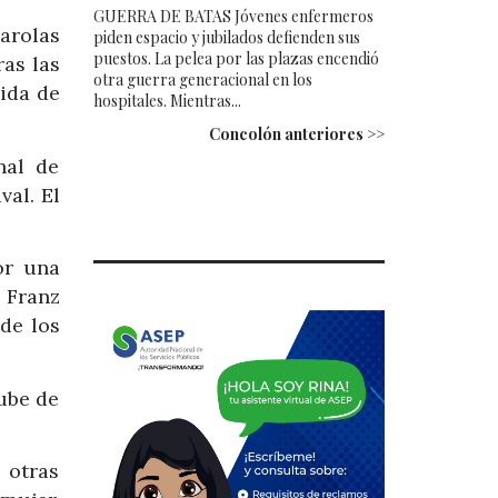
GUERRA DE BATAS Jóvenes enfermeros
arolas
piden espacio y jubilados defienden sus
puestos. La pelea por las plazas encendió
ras las
otra guerra generacional en los
ida de
hospitales. Mientras...
Concolón anteriores >>
nal de
al. El
or una
 Franz
de los
ube de
 otras