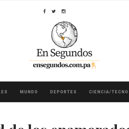
Facebook
Twitter
Instagram
LES
MUNDO
DEPORTES
CIENCIA/TECNO