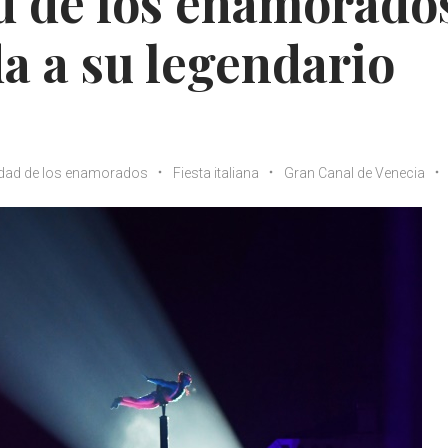
d de los enamorado
da a su legendario
dad de los enamorados
Fiesta italiana
Gran Canal de Venecia