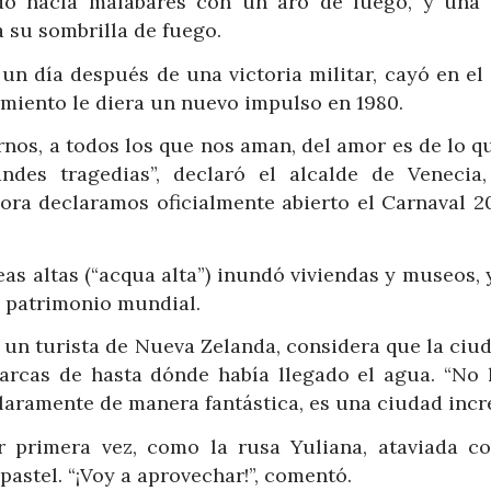
o hacía malabares con un aro de fuego, y una 
 su sombrilla de fuego.
 un día después de una victoria militar, cayó en el
miento le diera un nuevo impulso en 1980.
rnos, a todos los que nos aman, del amor es de lo q
des tragedias”, declaró el alcalde de Venecia,
hora declaramos oficialmente abierto el Carnaval 2
as altas (“acqua alta”) inundó viviendas y museos,
l patrimonio mundial.
 un turista de Nueva Zelanda, considera que la ciu
arcas de hasta dónde había llegado el agua. “No
claramente de manera fantástica, es una ciudad incre
r primera vez, como la rusa Yuliana, ataviada c
pastel. “¡Voy a aprovechar!”, comentó.