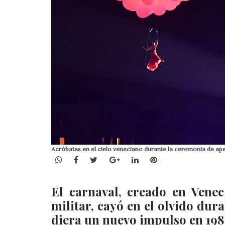
Acróbatas en el cielo veneciano durante la ceremonia de ape
WhatsApp
Facebook
Twitter
Google+
LinkedIn
Pinterest
El carnaval, creado en Venec
militar, cayó en el olvido dur
diera un nuevo impulso en 198