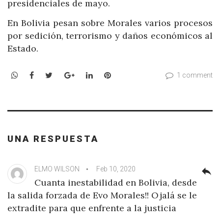
presidenciales de mayo.
En Bolivia pesan sobre Morales varios procesos
por sedición, terrorismo y daños económicos al
Estado.
WhatsApp
Facebook
Twitter
Google+
LinkedIn
Pinterest
1 comment
UNA RESPUESTA
ELMO WILSON
Feb 10, 2020
reply
Cuanta inestabilidad en Bolivia, desde
la salida forzada de Evo Morales!! Ojalá se le
extradite para que enfrente a la justicia