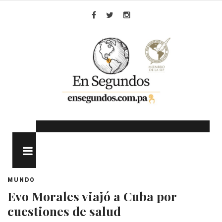
Skip
to
Facebook
Twitter
Instagram
content
MENU
MUNDO
Evo Morales viajó a Cuba por
cuestiones de salud