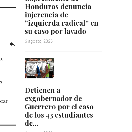
Honduras denuncia
injerencia de
“izquierda radical” en
su caso por lavado
6 agosto, 2026
reply
o,
s
Detienen a
exgobernador de
ocar
Guerrero por el caso
de los 43 estudiantes
de…