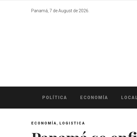
Skip
to
Panamá, 7 de August de 2026.
content
POLÍTICA
ECONOMÍA
LOCA
,
ECONOMÍA
LOGISTICA