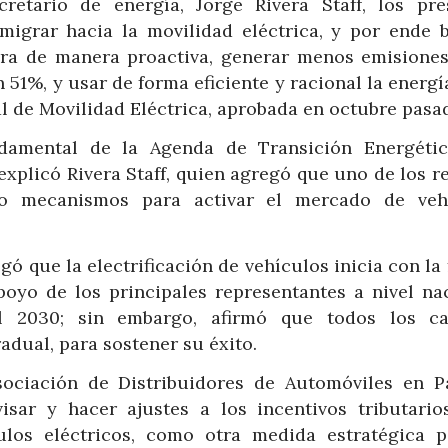
etario de energía, Jorge Rivera Staff, los pre
migrar hacia la movilidad eléctrica, y por ende 
ra de manera proactiva, generar menos emisiones
 51%, y usar de forma eficiente y racional la energía
l de Movilidad Eléctrica, aprobada en octubre pasa
ndamental de la Agenda de Transición Energéti
explicó Rivera Staff, quien agregó que uno de los r
mo mecanismos para activar el mercado de veh
gó que la electrificación de vehículos inicia con la
poyo de los principales representantes a nivel nac
al 2030; sin embargo, afirmó que todos los c
dual, para sostener su éxito.
sociación de Distribuidores de Automóviles en 
isar y hacer ajustes a los incentivos tributario
los eléctricos, como otra medida estratégica p