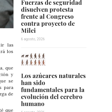
Fuerzas de seguridad
disuelven protesta
frente al Congreso
contra proyecto de
Milei
6 agosto, 2026
ir las
rá los
a, que
ción y
Los azúcares naturales
que se
han sido
s para
fundamentales para la
arga de
evolución del cerebro
humano
té que