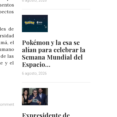
6 agosto, 2026
mentos
pectos
les de
rsidad
Pokémon y la esa se
má, el
alían para celebrar la
Humano
Semana Mundial del
de las
e y el
Espacio…
6 agosto, 2026
comment
Expresidente de