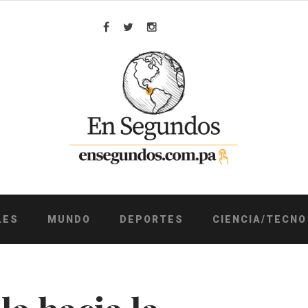
Facebook
Twitter
Instagram
LES
MUNDO
DEPORTES
CIENCIA/TECNO