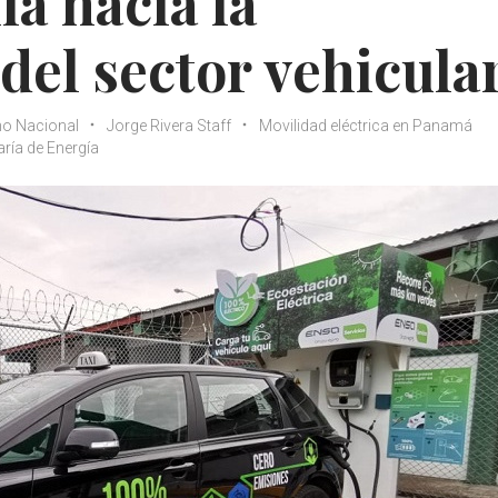
la hacia la
 del sector vehicula
no Nacional
Jorge Rivera Staff
Movilidad eléctrica en Panamá
aría de Energía