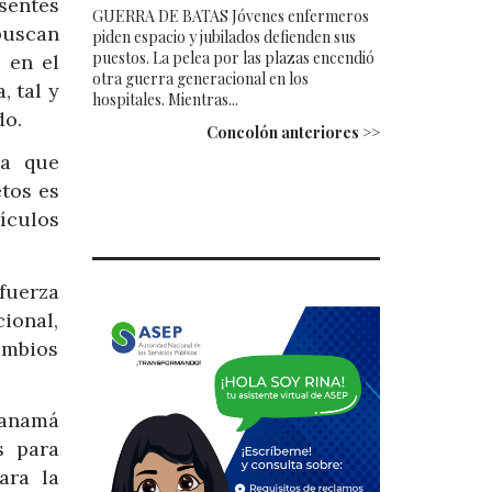
sentes
GUERRA DE BATAS Jóvenes enfermeros
buscan
piden espacio y jubilados defienden sus
puestos. La pelea por las plazas encendió
 en el
otra guerra generacional en los
, tal y
hospitales. Mientras...
do.
Concolón anteriores >>
ca que
etos es
ículos
 fuerza
ional,
ambios
Panamá
s para
ara la