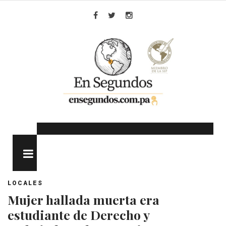
Skip
to
Facebook
Twitter
Instagram
content
MENU
LOCALES
Mujer hallada muerta era
estudiante de Derecho y