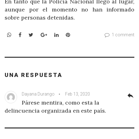
En tanto que la Policía Nacional llegó al lugar,
aunque por el momento no han informado
sobre personas detenidas.
WhatsApp
Facebook
Twitter
Google+
LinkedIn
Pinterest
1 comment
UNA RESPUESTA
Dayana Durango
Feb 13, 2020
reply
Párese mentira, como esta la
delincuencia organizada en este país.