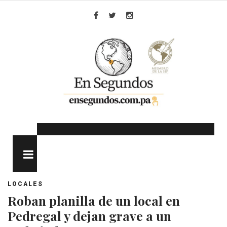
Skip
to
Facebook
Twitter
Instagram
content
MENU
LOCALES
Roban planilla de un local en
Pedregal y dejan grave a un