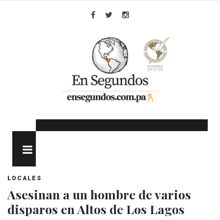
Skip
to
Facebook
Twitter
Instagram
content
MENU
LOCALES
Asesinan a un hombre de varios
disparos en Altos de Los Lagos