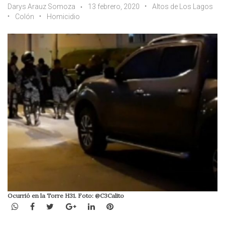
Darys Arauz Somoza
13 febrero, 2020
Altos de Los Lagos
Colón
Homicidio
Ocurrió en la Torre H31. Foto: @C3Calito
WhatsApp
Facebook
Twitter
Google+
LinkedIn
Pinterest