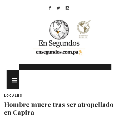
Skip
to
Facebook
Twitter
Instagram
content
MENU
LOCALES
Hombre muere tras ser atropellado
en Capira