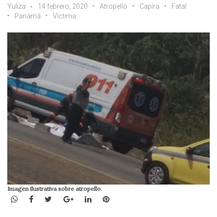
Yuliza
14 febrero, 2020
Atropello
Capira
Fatal
Panamá
Víctima
Imagen ilustrativa sobre atropello.
WhatsApp
Facebook
Twitter
Google+
LinkedIn
Pinterest