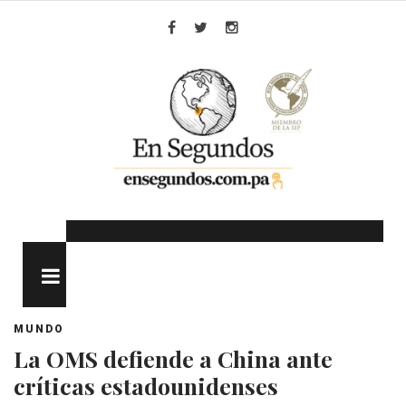
Skip
to
Facebook
Twitter
Instagram
content
MENU
MUNDO
La OMS defiende a China ante
críticas estadounidenses