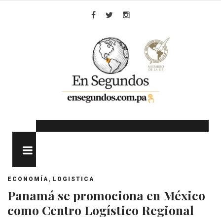
Skip
to
Facebook
Twitter
Instagram
content
MENU
,
ECONOMÍA
LOGISTICA
Panamá se promociona en México
como Centro Logístico Regional