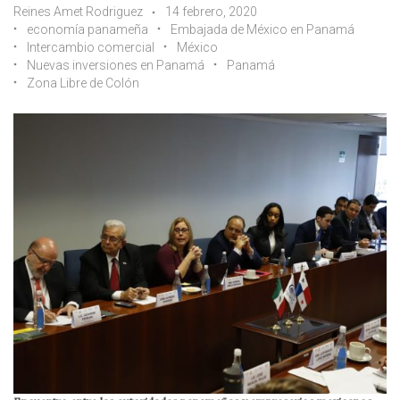
Reines Amet Rodriguez
14 febrero, 2020
economía panameña
Embajada de México en Panamá
Intercambio comercial
México
Nuevas inversiones en Panamá
Panamá
Zona Libre de Colón