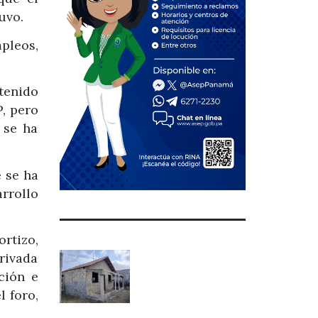
uvo.
pleos,
 tenido
, pero
 se ha
 se ha
rrollo
rtizo,
rivada
ción e
l foro,