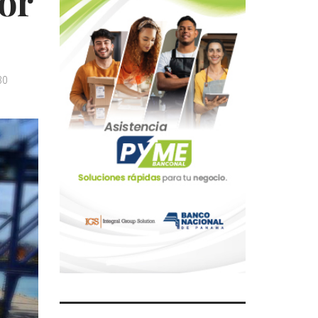
or
30