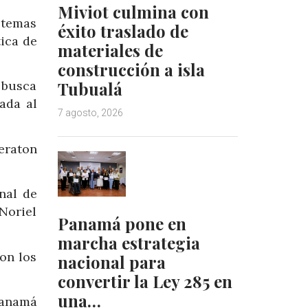
Miviot culmina con
stemas
éxito traslado de
tica de
materiales de
construcción a isla
Tubualá
 busca
ada al
7 agosto, 2026
eraton
nal de
Noriel
Panamá pone en
marcha estrategia
on los
nacional para
convertir la Ley 285 en
una…
Panamá