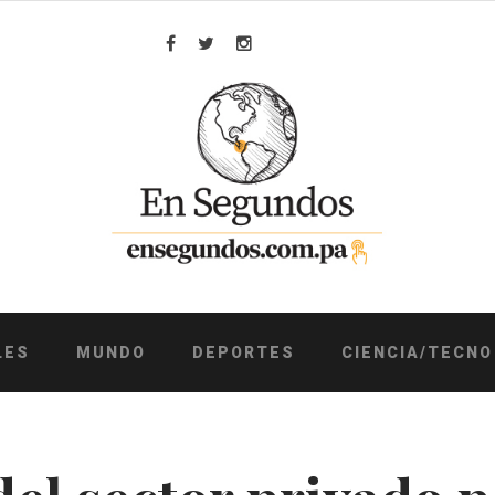
Facebook
Twitter
Instagram
LES
MUNDO
DEPORTES
CIENCIA/TECNO