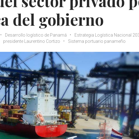
el sector privado p
ca del gobierno
Desarrollo logístico de Panamá
Estrategia Logística Nacional 20
presidente Laurentino Cortizo
Sistema portuario panameño