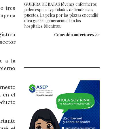
GUERRA DE BATAS Jóvenes enfermeros
o tres
piden espacio y jubilados defienden sus
empeña
puestos. La pelea por las plazas encendió
otra guerra generacional en los
hospitales. Mientras...
ística
Concolón anteriores >>
sector
e a la
bierno
rnesto
 en el
oducto
rtante
qué el