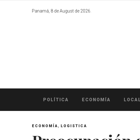
Skip
to
Panamá, 8 de August de 2026.
content
POLÍTICA
ECONOMÍA
LOCA
,
ECONOMÍA
LOGISTICA