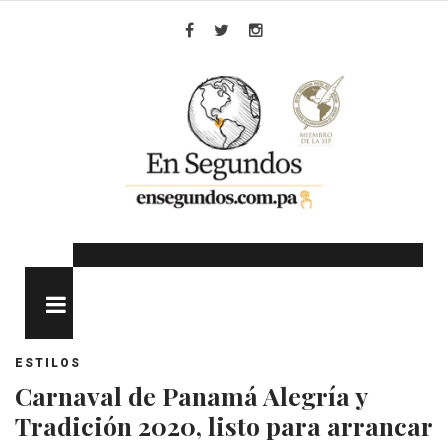
Skip
to
Facebook
Twitter
Instagram
content
MENU
ESTILOS
Carnaval de Panamá Alegría y
Tradición 2020, listo para arrancar