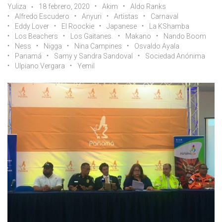
Yuliza
18 febrero, 2020
Akim
Aldo Ranks
Alfredo Escudero
Anyuri
Artistas
Carnaval
Eddy Lover
El Roockie
Japanese
La KShamba
Los Beachers
Los Gaitanes.
Makano
Nando Boom
Ness
Nigga
Nina Campines
Osvaldo Ayala
Panamá
Samy y Sandra Sandoval
Sociedad Anónima
Ulpiano Vergara
Yemil