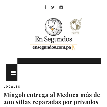
Skip
to
Facebook
Twitter
Instagram
content
MENU
LOCALES
Mingob entrega al Meduca más de
200 sillas reparadas por privados