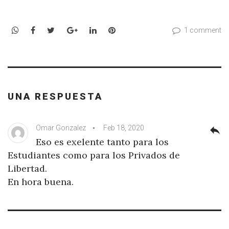
WhatsApp
Facebook
Twitter
Google+
LinkedIn
Pinterest
1 comment
UNA RESPUESTA
Omar Gonzalez
Feb 18, 2020
reply
Eso es exelente tanto para los
Estudiantes como para los Privados de
Libertad.
En hora buena.