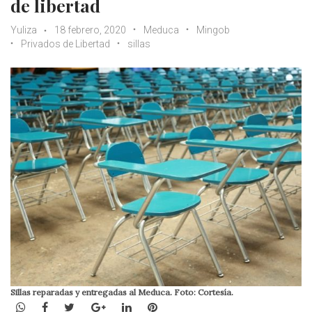
de libertad
Yuliza
18 febrero, 2020
Meduca
Mingob
Privados de Libertad
sillas
Sillas reparadas y entregadas al Meduca. Foto: Cortesía.
WhatsApp
Facebook
Twitter
Google+
LinkedIn
Pinterest