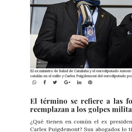
El ex ministro de Salud de Cataluña y el eurodiputado Antoni
catalán en el exilio y Carles Puigdemont del eurodiputado p
WhatsApp
Facebook
Twitter
Google+
LinkedIn
Pinterest
El término se refiere a las 
reemplazan a los golpes milita
¿Qué tienen en común el ex president
Carles Puigdemont? Sus abogados lo tie