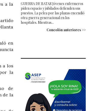
GUERRA DE BATAS Jóvenes enfermeros
s a la
piden espacio y jubilados defienden sus
puestos. La pelea por las plazas encendió
otra guerra generacional en los
Partido
hospitales. Mientras...
llanta
Concolón anteriores >>
aló en
enuncia
n a los
por la
uso de
n de la