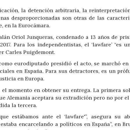
ación, la detención arbitraria, la reinterpretación
penas desproporcionadas son otras de las caracterí
e, en la Eurocámara.
talán Oriol Junqueras, condenado a 13 años de pris
017. Para los independentistas, el ‘lawfare’ “es u
der Carles Puigdemont.
 como eurodiputado presidió el acto, se marchó en 
iciales en España. Para sus detractores, es un próf
justicia en Europa.
a el momento en obtener su entrega. La primera sol
ue Alemania aceptara su extradición pero no por el
ida la tercera.
ue estábamos ante el ‘lawfare'”, asegura su a
estaba encarcelando a políticos en España”, en Bru