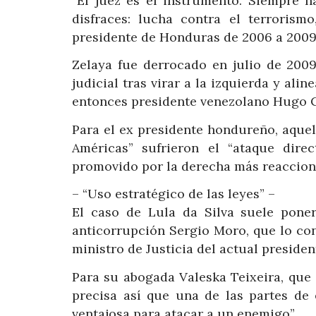
“El juez es el instrumento. Siempre h
disfraces: lucha contra el terrorismo
presidente de Honduras de 2006 a 2009
Zelaya fue derrocado en julio de 2009
judicial tras virar a la izquierda y ali
entonces presidente venezolano Hugo 
Para el ex presidente hondureño, aquell
Américas” sufrieron el “ataque dir
promovido por la derecha más reacciona
– “Uso estratégico de las leyes” –
El caso de Lula da Silva suele pone
anticorrupción Sergio Moro, que lo con
ministro de Justicia del actual president
Para su abogada Valeska Teixeira, que d
precisa así que una de las partes de 
ventajosa para atacar a un enemigo”.