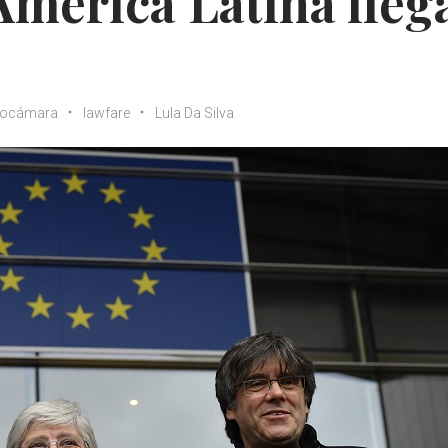
 América Latina lleg
rocámara
lawfare
Lula Da Silva