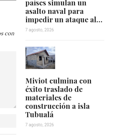
países simulan un
asalto naval para
impedir un ataque al…
7 agosto, 2026
os con
Miviot culmina con
éxito traslado de
materiales de
construcción a isla
Tubualá
7 agosto, 2026