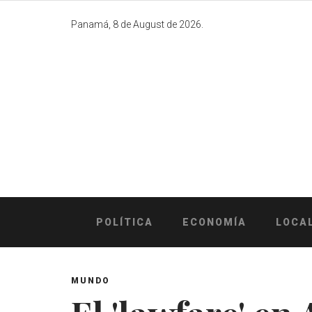
Skip
to
Panamá, 8 de August de 2026.
content
POLÍTICA
ECONOMÍA
LOCA
MUNDO