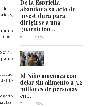
De la Espriella
abandona su acto de
 de la
investidura para
sticas,
dirigirse a una
guarnición…
ión en
n tema
8 agosto, 2026
2017 a
ugo de
icitud
El Niño amenaza con
 delito
dejar sin alimento a 3,2
millones de personas
en…
bogado
selas,
7 agosto, 2026