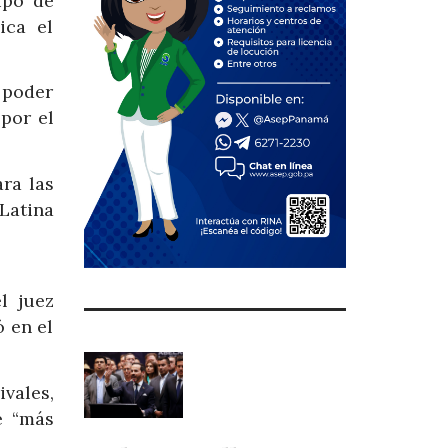
ipo de
ica el
 poder
 por el
ara las
Latina
l juez
 en el
ivales,
e “más