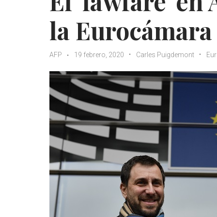
El 'lawfare' en
la Eurocámara
AFP
19 febrero, 2020
Carles Puigdemont
Eu