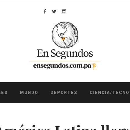
Facebook
Twitter
Instagram
LES
MUNDO
DEPORTES
CIENCIA/TECNO