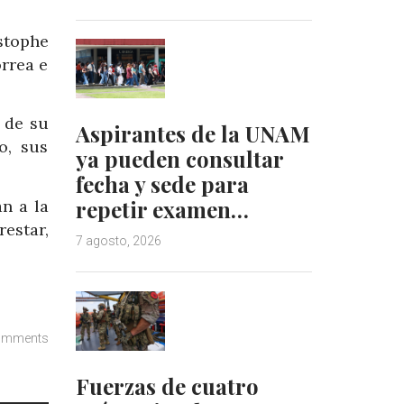
stophe
rrea e
 de su
Aspirantes de la UNAM
o, sus
ya pueden consultar
fecha y sede para
repetir examen…
n a la
restar,
7 agosto, 2026
omments
Fuerzas de cuatro