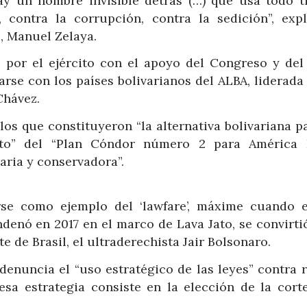
ay un hombre invisible detrás (…) que usa todo t
, contra la corrupción, contra la sedición”, expl
, Manuel Zelaya.
 por el ejército con el apoyo del Congreso y del
nearse con los países bolivarianos del ALBA, liderada
Chávez.
os que constituyeron “la alternativa bolivariana p
ecto” del “Plan Cóndor número 2 para América 
ria y conservadora”.
rse como ejemplo del ‘lawfare’, máxime cuando e
denó en 2017 en el marco de Lava Jato, se convirtió
e de Brasil, el ultraderechista Jair Bolsonaro.
enuncia el “uso estratégico de las leyes” contra r
esa estrategia consiste en la elección de la cort