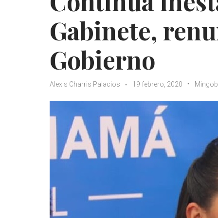
Continúa inest
Gabinete, renu
Gobierno
Alexis Charris Palacios
19 febrero, 2020
Mingob