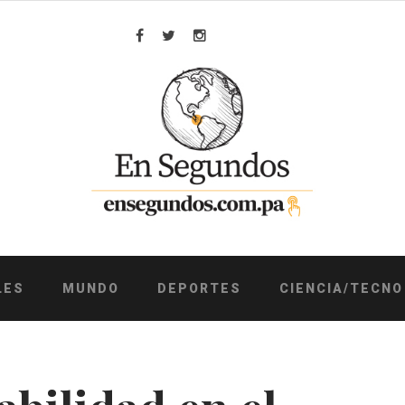
Facebook
Twitter
Instagram
LES
MUNDO
DEPORTES
CIENCIA/TECNO