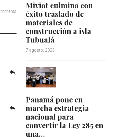
Miviot culmina con
éxito traslado de
omments
materiales de
construcción a isla
Tubualá
7 agosto, 2026
reply
Panamá pone en
marcha estrategia
reply
nacional para
convertir la Ley 285 en
una…