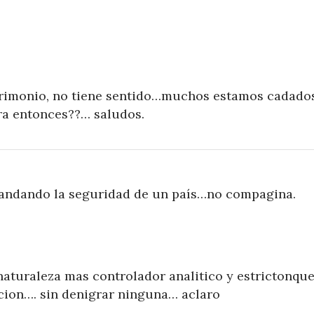
rimonio, no tiene sentido…muchos estamos cadado
ra entonces??… saludos.
ndando la seguridad de un país…no compagina.
naturaleza mas controlador analitico y estrictonqu
cion…. sin denigrar ninguna… aclaro