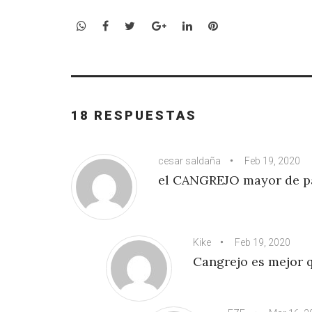
WhatsApp
Facebook
Twitter
Google+
LinkedIn
Pinterest
18 RESPUESTAS
cesar saldaña
Feb 19, 2020
el CANGREJO mayor de pa
Kike
Feb 19, 2020
Cangrejo es mejor 