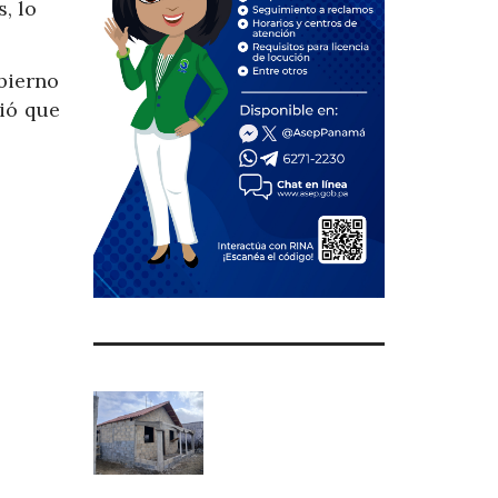
, lo
bierno
ió que