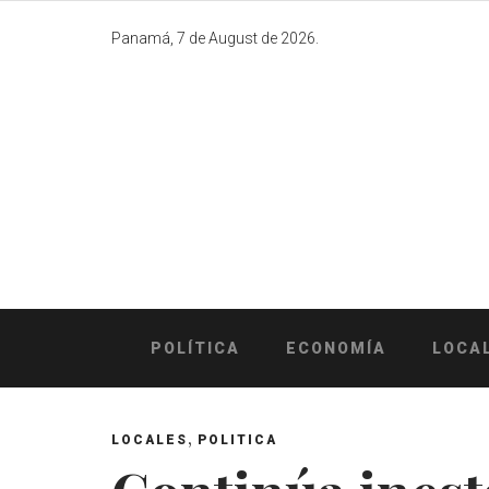
Skip
to
Panamá, 7 de August de 2026.
content
POLÍTICA
ECONOMÍA
LOCA
,
LOCALES
POLITICA