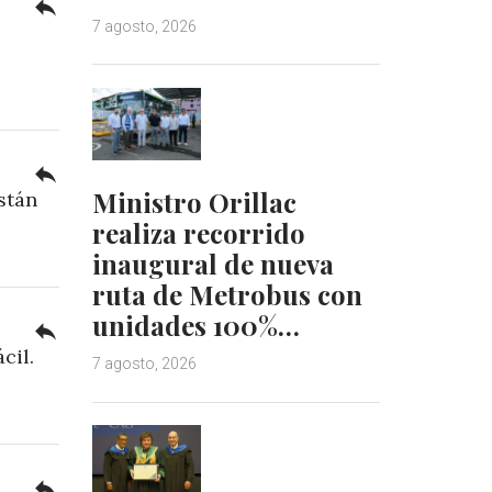
reply
7 agosto, 2026
reply
Ministro Orillac
stán
realiza recorrido
inaugural de nueva
ruta de Metrobus con
unidades 100%…
reply
cil.
7 agosto, 2026
reply