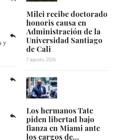
Milei recibe doctorado
honoris causa en
Administración de la
reply
Universidad Santiago
s y
de Cali
7 agosto, 2026
reply
Los hermanos Tate
reply
piden libertad bajo
e
fianza en Miami ante
los cargos de…