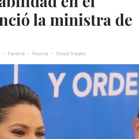
abilidad en el
nció la ministra de
Panamá
Reuncia
Sheyla Grajales