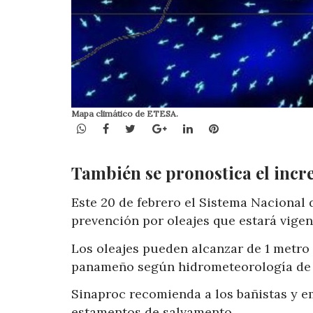
Mapa climático de ETESA.
WhatsApp
Facebook
Twitter
Google+
LinkedIn
Pinterest
También se pronostica el incr
Este 20 de febrero el Sistema Nacional 
prevención por oleajes que estará vigent
Los oleajes pueden alcanzar de 1 metro 
panameño según hidrometeorología de E
Sinaproc recomienda a los bañistas y e
estamentos de salvamento.