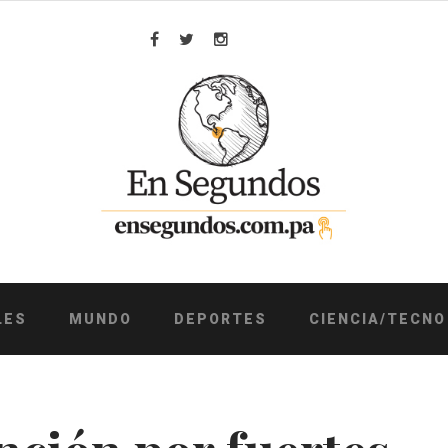
Facebook
Twitter
Instagram
LES
MUNDO
DEPORTES
CIENCIA/TECNO