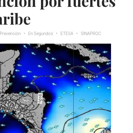
nción por fuertes
aribe
 Prevención
En Segundos
ETESA
SINAPROC