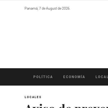
Skip
to
Panamá, 7 de August de 2026.
content
POLÍTICA
ECONOMÍA
LOCA
LOCALES