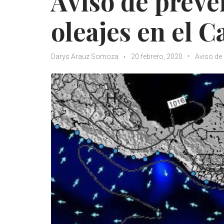
Aviso de preve
oleajes en el C
Darys Arauz Somoza
20 febrero, 2020
Aviso de