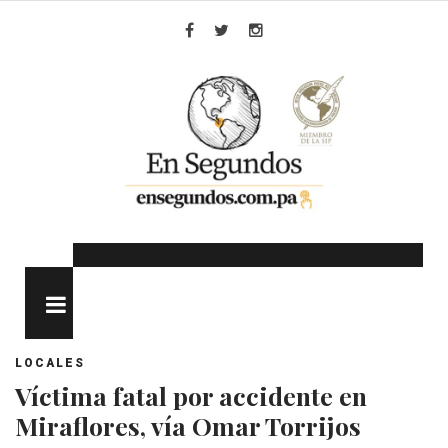
Skip
to
Facebook
Twitter
Instagram
content
MENU
LOCALES
Víctima fatal por accidente en
Miraflores, vía Omar Torrijos