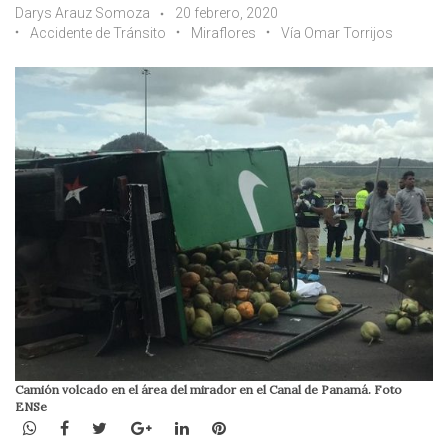
Darys Arauz Somoza
20 febrero, 2020
Accidente de Tránsito
Miraflores
Vía Omar Torrijos
Camión volcado en el área del mirador en el Canal de Panamá. Foto
ENSe
WhatsApp
Facebook
Twitter
Google+
LinkedIn
Pinterest