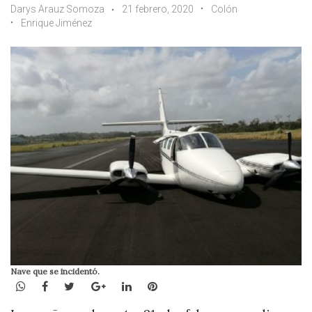
Darys Arauz Somoza
21 febrero, 2020
Colón
Enrique Jiménez
Nave que se incidentó.
WhatsApp
Facebook
Twitter
Google+
LinkedIn
Pinterest