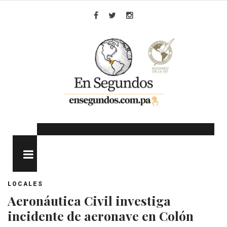
Skip
to
Facebook
Twitter
Instagram
content
MENU
LOCALES
Aeronáutica Civil investiga
incidente de aeronave en Colón