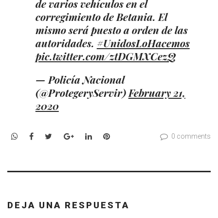
de varios vehículos en el
corregimiento de Betania. El
mismo será puesto a orden de las
autoridades.
#UnidosLoHacemos
pic.twitter.com/ztDGMXCezQ
— Policía Nacional
(@ProtegeryServir)
February 21,
2020
WhatsApp
Facebook
Twitter
Google+
LinkedIn
Pinterest
0 comments
DEJA UNA RESPUESTA