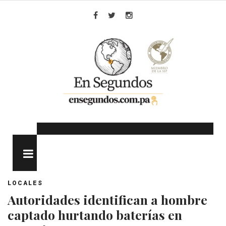
Skip
to
Facebook
Twitter
Instagram
content
MENU
LOCALES
Autoridades identifican a hombre
captado hurtando baterías en