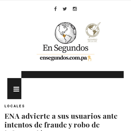
Skip
to
Facebook
Twitter
Instagram
content
MENU
LOCALES
ENA advierte a sus usuarios ante
intentos de fraude y robo de