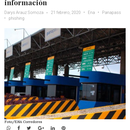
información
Darys Arauz Somoza
21 febrero, 2020
Ena
Panapass
phishing
Foto/ENA Corredores
WhatsApp
Facebook
Twitter
Google+
LinkedIn
Pinterest