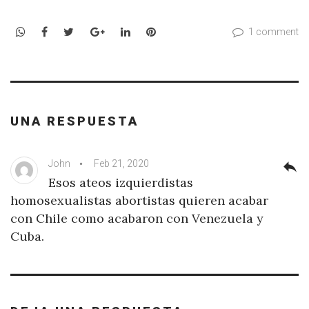
WhatsApp
Facebook
Twitter
Google+
LinkedIn
Pinterest
1 comment
UNA RESPUESTA
John
Feb 21, 2020
reply
Esos ateos izquierdistas
homosexualistas abortistas quieren acabar
con Chile como acabaron con Venezuela y
Cuba.