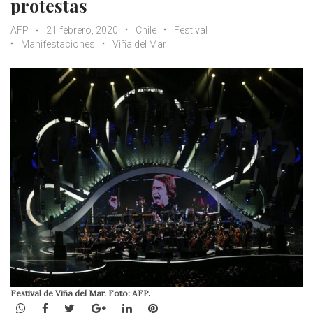
protestas
AFP
21 febrero, 2020
Chile
Festival
Manifestaciones
Viña del Mar
Festival de Viña del Mar. Foto: AFP.
WhatsApp
Facebook
Twitter
Google+
LinkedIn
Pinterest