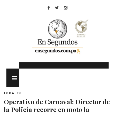
Skip
to
Facebook
Twitter
Instagram
content
MENU
LOCALES
Operativo de Carnaval: Director de
la Policía recorre en moto la