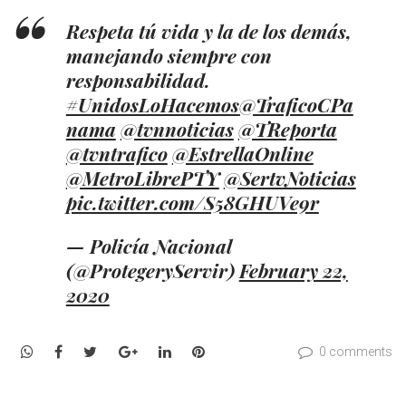
Respeta tú vida y la de los demás,
manejando siempre con
responsabilidad.
#UnidosLoHacemos
@TraficoCPa
nama
@tvnnoticias
@TReporta
@tvntrafico
@EstrellaOnline
@MetroLibrePTY
@SertvNoticias
pic.twitter.com/S58GHUVe9r
— Policía Nacional
(@ProtegeryServir)
February 22,
2020
WhatsApp
Facebook
Twitter
Google+
LinkedIn
Pinterest
0 comments