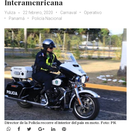
Interamenricana
Yuliza
22 febrero, 2020
Carnaval
Operativo
Panamá
Policía Nacional
Director de la Policía recorre el interior del país en moto. Foto: PN.
WhatsApp
Facebook
Twitter
Google+
LinkedIn
Pinterest