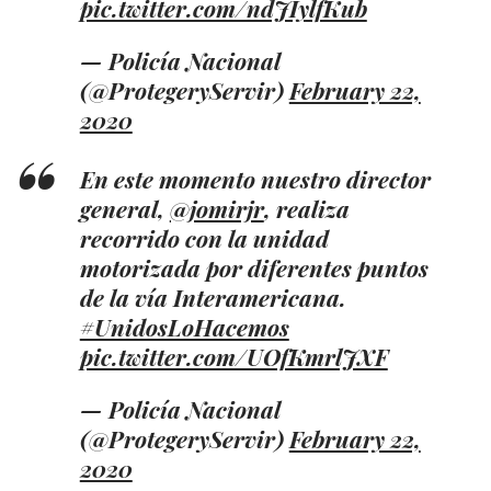
pic.twitter.com/ndJIylfKub
— Policía Nacional
(@ProtegeryServir)
February 22,
2020
En este momento nuestro director
general,
@jomirjr
, realiza
recorrido con la unidad
motorizada por diferentes puntos
de la vía Interamericana.
#UnidosLoHacemos
pic.twitter.com/UOfKmrlJXF
— Policía Nacional
(@ProtegeryServir)
February 22,
2020