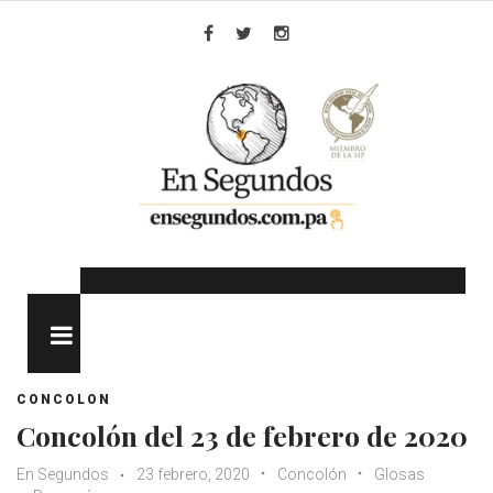
Skip
to
Facebook
Twitter
Instagram
content
MENU
CONCOLON
Concolón del 23 de febrero de 2020
En Segundos
23 febrero, 2020
Concolón
Glosas