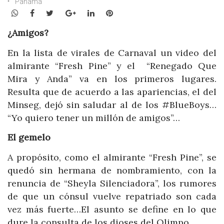
Panamá
WhatsApp
Facebook
Twitter
Google+
LinkedIn
Pinterest
¿Amigos?
En la lista de virales de Carnaval un video del
almirante “Fresh Pine” y el “Renegado Que
Mira y Anda” va en los primeros lugares.
Resulta que de acuerdo a las apariencias, el del
Minseg, dejó sin saludar al de los #BlueBoys…
“Yo quiero tener un millón de amigos”…
El gemelo
A propósito, como el almirante “Fresh Pine”, se
quedó sin hermana de nombramiento, con la
renuncia de “Sheyla Silenciadora”, los rumores
de que un cónsul vuelve repatriado son cada
vez más fuerte…El asunto se define en lo que
dure la consulta de los dioses del Olimpo…