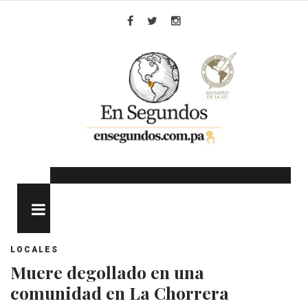
Skip
to
Facebook
Twitter
Instagram
content
MENU
LOCALES
Muere degollado en una
comunidad en La Chorrera