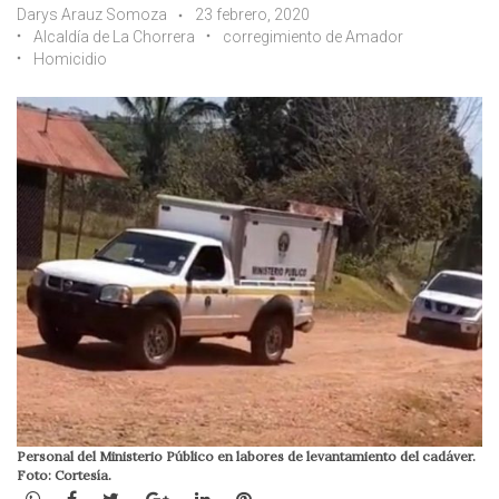
Darys Arauz Somoza
23 febrero, 2020
Alcaldía de La Chorrera
corregimiento de Amador
Homicidio
Personal del Ministerio Público en labores de levantamiento del cadáver.
Foto: Cortesía.
WhatsApp
Facebook
Twitter
Google+
LinkedIn
Pinterest