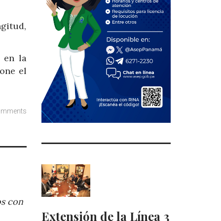
gitud,
 en la
one el
omments
os con
Extensión de la Línea 3