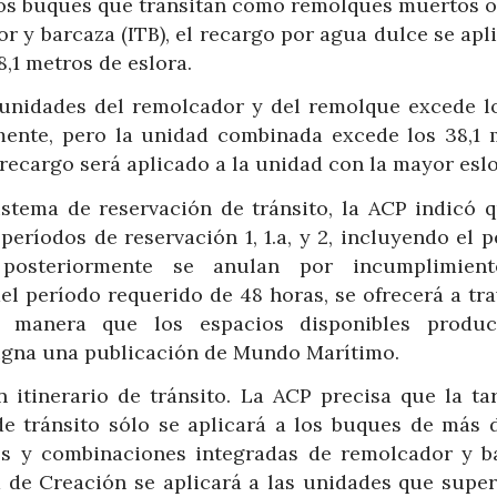
los buques que transitan como remolques muertos 
 y barcaza (ITB), el recargo por agua dulce se apli
,1 metros de eslora.
 unidades del remolcador y del remolque excede lo
lmente, pero la unidad combinada excede los 38,1 
l recargo será aplicado a la unidad con la mayor eslo
istema de reservación de tránsito, la ACP indicó q
períodos de reservación 1, 1.a, y 2, incluyendo el 
posteriormente se anulan por incumplimient
el período requerido de 48 horas, se ofrecerá a tr
 manera que los espacios disponibles produ
signa una publicación de Mundo Marítimo.
 itinerario de tránsito. La ACP precisa que la tar
de tránsito sólo se aplicará a los buques de más d
os y combinaciones integradas de remolcador y b
ta de Creación se aplicará a las unidades que supe