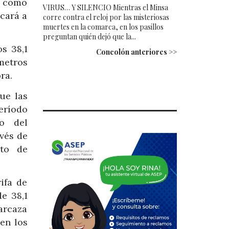
o como
VIRUS… Y SILENCIO Mientras el Minsa
cará a
corre contra el reloj por las misteriosas
muertes en la comarca, en los pasillos
preguntan quién dejó que la...
s 38,1
Concolón anteriores >>
metros
ra.
ue las
período
o del
avés de
cto de
ifa de
e 38,1
arcaza
ren los