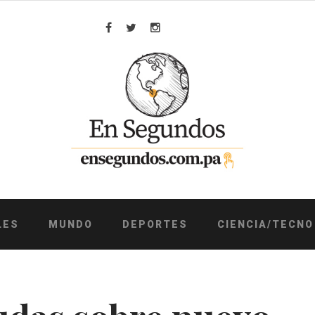
Facebook
Twitter
Instagram
LES
MUNDO
DEPORTES
CIENCIA/TECNO