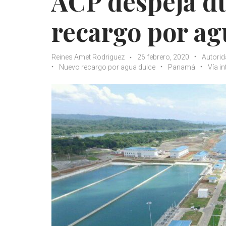
ACP despeja d
recargo por ag
Reines Amet Rodriguez
26 febrero, 2020
Autorid
Nuevo recargo por agua dulce
Panamá
Vía i