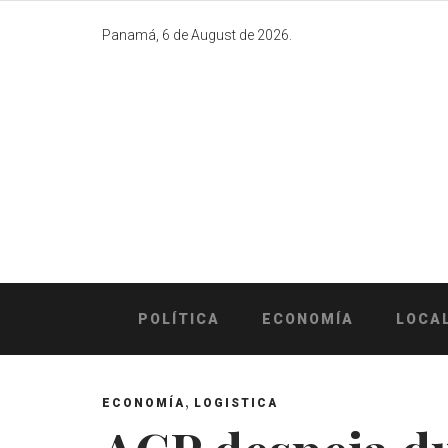
Skip
to
Panamá, 6 de August de 2026.
content
POLÍTICA
ECONOMÍA
LOCA
,
ECONOMÍA
LOGISTICA