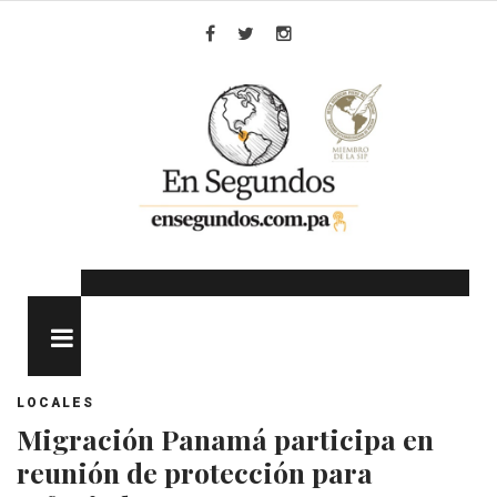
Skip
to
Facebook
Twitter
Instagram
content
MENU
LOCALES
Migración Panamá participa en
reunión de protección para