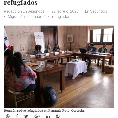
refugiados
Redacción En Segundos
26 febrero, 2020
En Segundos
Migración
Panamá
refugiados
Reunión sobre refugiados en Panamá. Foto: Cortesía.
WhatsApp
Facebook
Twitter
Google+
LinkedIn
Pinterest