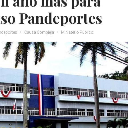
 un año más para
caso Pandeportes
ndeportes
Causa Compleja
Ministerio Público