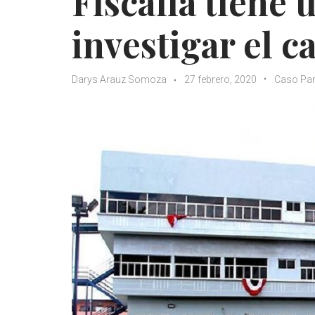
Fiscalía tiene
investigar el 
Darys Arauz Somoza
27 febrero, 2020
Caso Pa