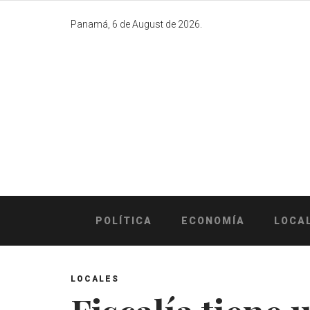
Skip
to
Panamá, 6 de August de 2026.
content
POLÍTICA
ECONOMÍA
LOCA
LOCALES