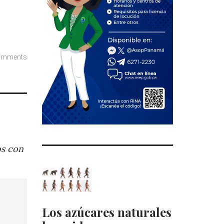
omments
os con
Los azúcares naturales