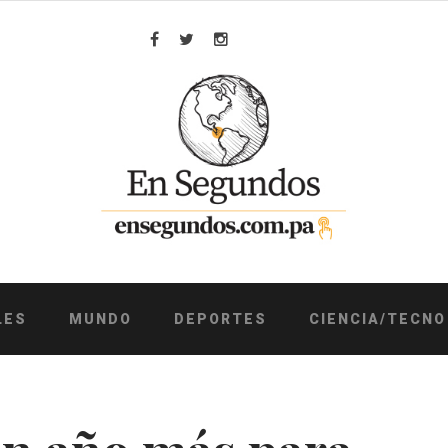
Facebook
Twitter
Instagram
LES
MUNDO
DEPORTES
CIENCIA/TECNO