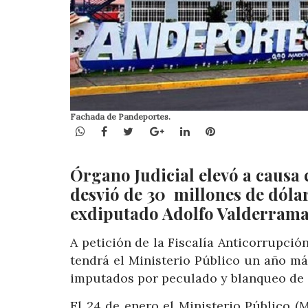
Fachada de Pandeportes.
WhatsApp
Facebook
Twitter
Google+
LinkedIn
Pinterest
Órgano Judicial elevó a causa c
desvió de 30 millones de dólar
exdiputado Adolfo Valderram
A petición de la Fiscalía Anticorrupció
tendrá el Ministerio Público un año m
imputados por peculado y blanqueo de 
El 24 de enero el Ministerio Público (M