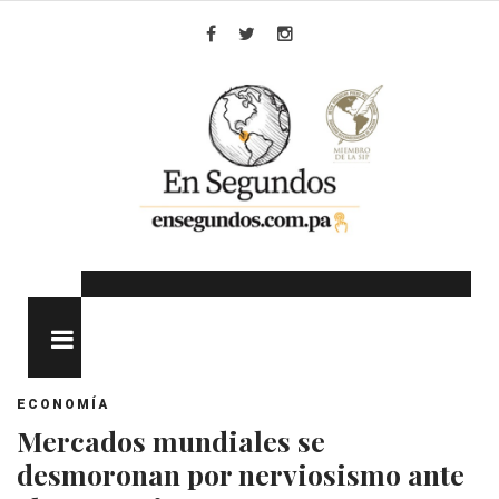
Skip
to
Facebook
Twitter
Instagram
content
MENU
ECONOMÍA
Mercados mundiales se
desmoronan por nerviosismo ante