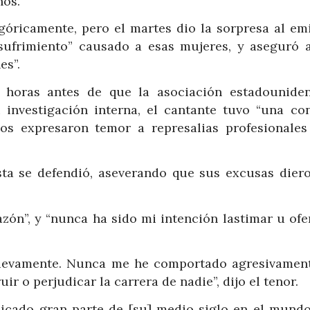
ños.
góricamente, pero el martes dio la sorpresa al emi
 sufrimiento” causado a esas mujeres, y aseguró 
es”.
 horas antes de que la asociación estadounide
investigación interna, el cantante tuvo “una co
gos expresaron temor a represalias profesionale
sta se defendió, aseverando que sus excusas dier
azón”, y “nunca ha sido mi intención lastimar u ofe
nuevamente. Nunca me he comportado agresivamen
ir o perjudicar la carrera de nadie”, dijo el tenor.
icado gran parte de [su] medio siglo en el mundo