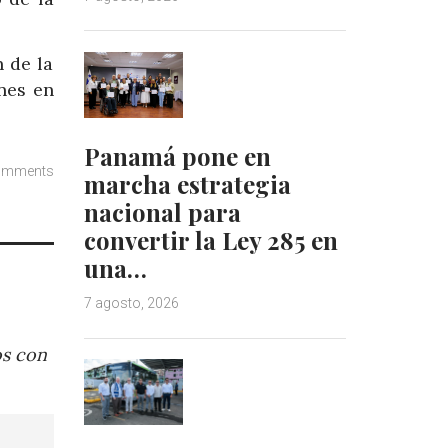
n de la
nes en
Panamá pone en
omments
marcha estrategia
nacional para
convertir la Ley 285 en
una…
7 agosto, 2026
os con