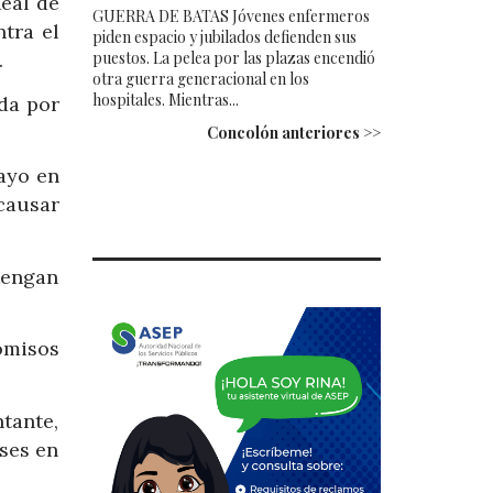
eal de
GUERRA DE BATAS Jóvenes enfermeros
tra el
piden espacio y jubilados defienden sus
puestos. La pelea por las plazas encendió
.
otra guerra generacional en los
hospitales. Mientras...
da por
Concolón anteriores >>
mayo en
causar
tengan
omisos
tante,
ses en