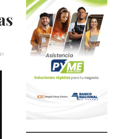
as
go