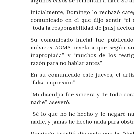
algunos casos se remontan a hace 30 a
Inicialmente, Domingo lo rechazó cate
comunicado en el que dijo sentir “el
“toda la responsabilidad de [sus] accion
Su comunicado inicial fue publicado
músicos AGMA revelara que según su 
inapropiada”, y “muchos de los testi
razón para no hablar antes”.
En su comunicado este jueves, el arti
“falsa impresión”.
“Mi disculpa fue sincera y de todo cor
nadie”, aseveró.
“Sé lo que no he hecho y lo negaré 
nadie, y jamás he hecho nada para obstru
Domingo insistió diciendo que ha “ded