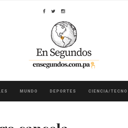
Facebook
Twitter
Instagram
LES
MUNDO
DEPORTES
CIENCIA/TECNO