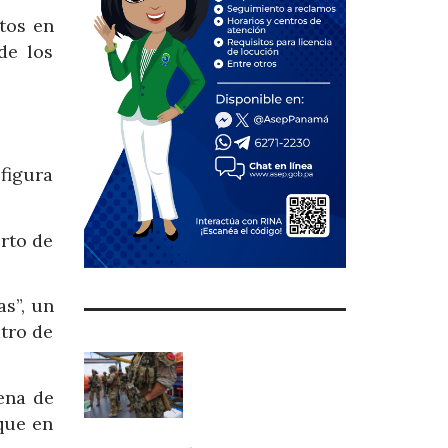
tos en
de los
figura
erto de
as”, un
tro de
ena de
que en