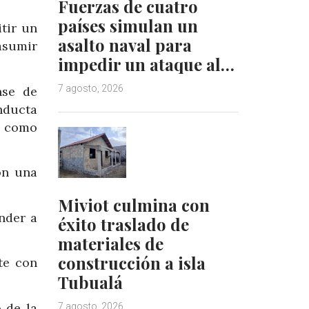
Fuerzas de cuatro
países simulan un
tir un
asalto naval para
asumir
impedir un ataque al…
7 agosto, 2026
nse de
nducta
s como
on una
Miviot culmina con
nder a
éxito traslado de
materiales de
construcción a isla
te con
Tubualá
 de la
7 agosto, 2026