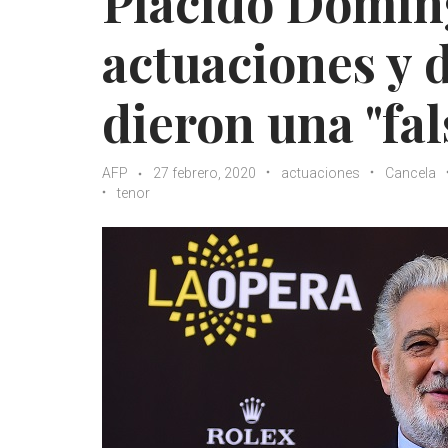
Plácido Domin
actuaciones y 
dieron una "fa
AFP
27 febrero, 2020
actuaciones
Cancela
tenor