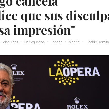
go cancela
dice que sus disculp
lsa impresión"
disculpas
En Segundos
España
Madrid
Placido Domin