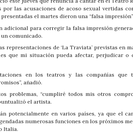
ió este jueves que renuncia a cantar en el Teatro R
s por las acusaciones de acoso sexual vertidas con
presentadas el martes dieron una “falsa impresión”
n adicional para corregir la falsa impresión genera
en un comunicado.
as representaciones de ‘La Traviata’ previstas en 
rles que mi situación pueda afectar, perjudicar o 
ntaciones en los teatros y las compañías que 
romisos”, añadió.
stos problemas, “cumpliré todos mis otros compr
untualizó el artista.
án potencialmente en varios países, ya que el can
agendadas numerosas funciones en los próximos me
 Italia.