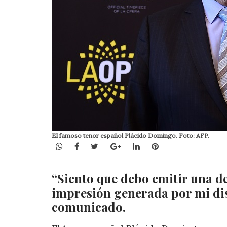
El famoso tenor español Plácido Domingo. Foto: AFP.
WhatsApp
Facebook
Twitter
Google+
LinkedIn
Pinterest
“Siento que debo emitir una de
impresión generada por mi disc
comunicado.