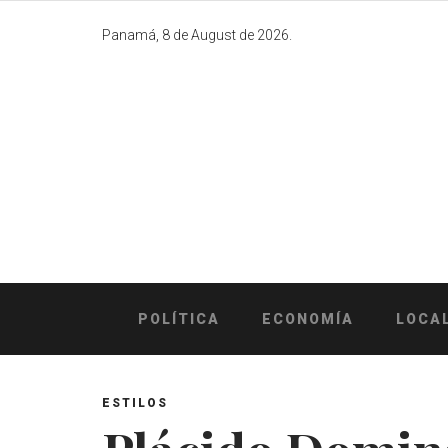
Skip
to
Panamá, 8 de August de 2026.
content
POLÍTICA
ECONOMÍA
LOCA
ESTILOS