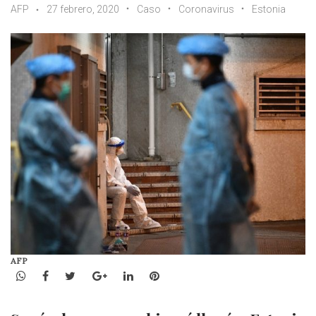
AFP
27 febrero, 2020
Caso
Coronavirus
Estonia
AFP
WhatsApp
Facebook
Twitter
Google+
LinkedIn
Pinterest