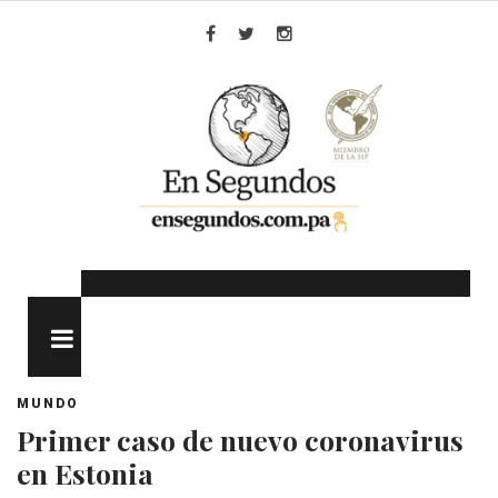
Skip
to
Facebook
Twitter
Instagram
content
MENU
MUNDO
Primer caso de nuevo coronavirus
en Estonia