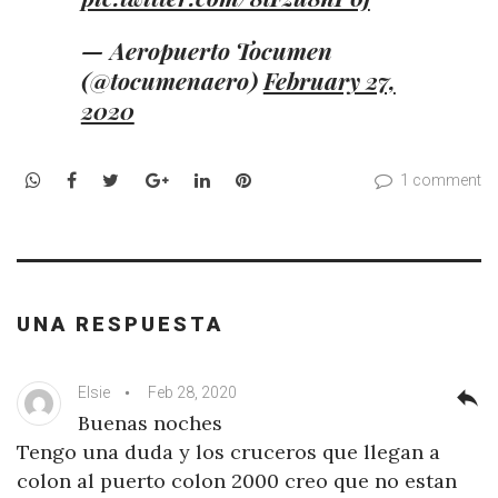
— Aeropuerto Tocumen
(@tocumenaero)
February 27,
2020
WhatsApp
Facebook
Twitter
Google+
LinkedIn
Pinterest
1 comment
UNA RESPUESTA
Elsie
Feb 28, 2020
reply
Buenas noches
Tengo una duda y los cruceros que llegan a
colon al puerto colon 2000 creo que no estan