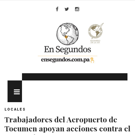
Skip
to
Facebook
Twitter
Instagram
content
MENU
LOCALES
Trabajadores del Aeropuerto de
Tocumen apoyan acciones contra el