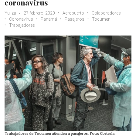
coronavirus
Yuliza
27 febrero, 2020
Aeropuerto
Colaboradores
Coronavirus
Panamá
Pasajeros
Tocumen
Trabajadores
Trabajadores de Tocumen atienden a pasajeros. Foto: Cortesía.