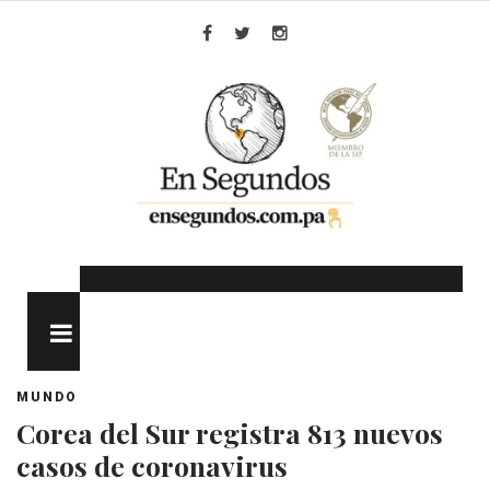
Skip
to
Facebook
Twitter
Instagram
content
MENU
MUNDO
Corea del Sur registra 813 nuevos
casos de coronavirus