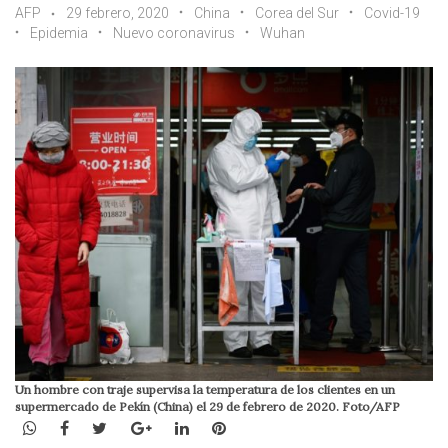
AFP
29 febrero, 2020
China
Corea del Sur
Covid-19
Epidemia
Nuevo coronavirus
Wuhan
Un hombre con traje supervisa la temperatura de los clientes en un
supermercado de Pekín (China) el 29 de febrero de 2020. Foto/AFP
WhatsApp
Facebook
Twitter
Google+
LinkedIn
Pinterest