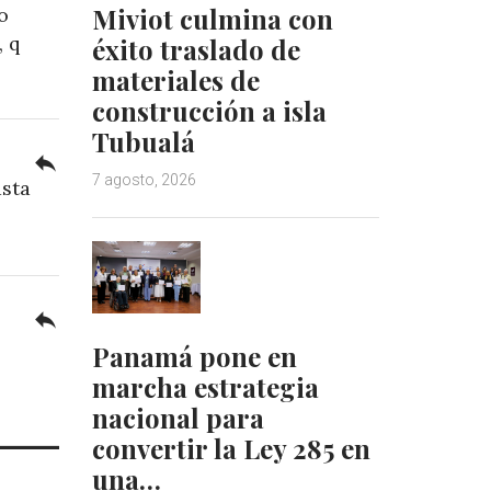
Miviot culmina con
o
, q
éxito traslado de
materiales de
construcción a isla
Tubualá
reply
7 agosto, 2026
asta
reply
Panamá pone en
marcha estrategia
nacional para
convertir la Ley 285 en
una…