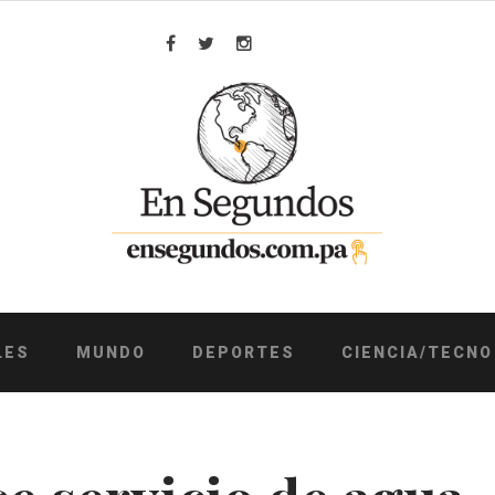
Facebook
Twitter
Instagram
LES
MUNDO
DEPORTES
CIENCIA/TECNO