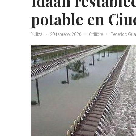
Idaan restable
potable en Ci
Yuliza
29 febrero, 2020
Chilibre
Federico Gua