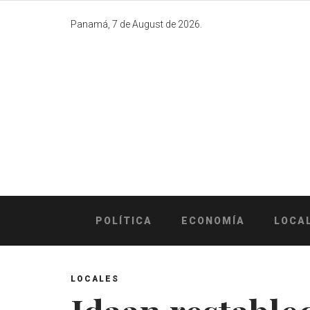
Skip
to
Panamá, 7 de August de 2026.
content
POLÍTICA
ECONOMÍA
LOCA
LOCALES