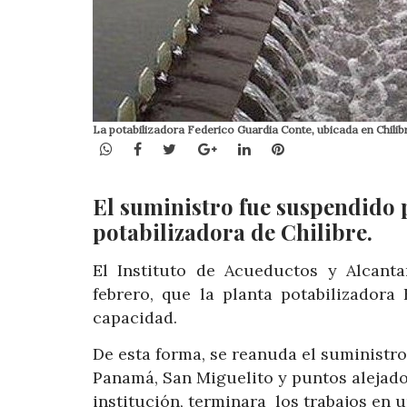
La potabilizadora Federico Guardia Conte, ubicada en Chil
WhatsApp
Facebook
Twitter
Google+
LinkedIn
Pinterest
El suministro fue suspendido p
potabilizadora de Chilibre.
El Instituto de Acueductos y Alcanta
febrero, que la planta potabilizador
capacidad.
De esta forma, se reanuda el suministr
Panamá, San Miguelito y puntos alejado
institución, terminara los trabajos en 