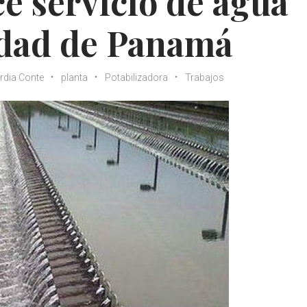
ce servicio de agua
udad de Panamá
rdia Conte
planta
Potabilizadora
Trabajos